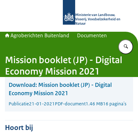
Naar de homepage van Agroberichte
Ministerie van Landbouw,
Visserij, Voedselzekerheid en
Natuur
Agroberichten Buitenland
Documenten
Vu
Mission booklet (JP) - Digital
Economy Mission 2021
Download:
Mission booklet (JP) - Digital
Economy Mission 2021
Publicatie
21-01-2021
PDF-document
1.46 MB
16 pagina's
Hoort bij