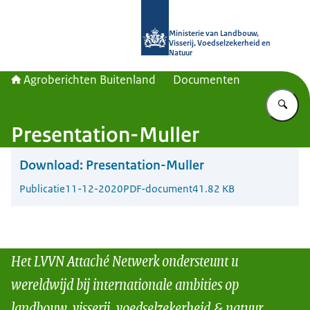
Naar de homepage van Agroberichte
Ministerie van Landbouw,
Visserij, Voedselzekerheid en
Natuur
Agroberichten Buitenland
Documenten
Vu
Presentation-Muller
Download:
Presentation-Muller
Publicatie
11-12-2020
PDF-document
41.82 KB
Het LVVN Attaché Netwerk ondersteunt u
wereldwijd bij internationale ambities op
landbouw, visserij, voedselzekerheid & natuur