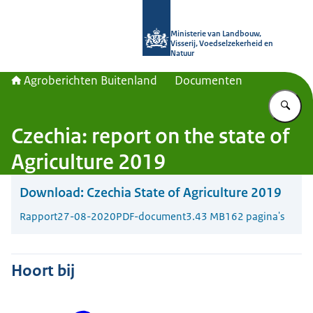
Naar de homepage van Agroberichte
Ministerie van Landbouw,
Visserij, Voedselzekerheid en
Natuur
Agroberichten Buitenland
Documenten
Vu
Czechia: report on the state of
Agriculture 2019
Download:
Czechia State of Agriculture 2019
Rapport
27-08-2020
PDF-document
3.43 MB
162 pagina's
Hoort bij