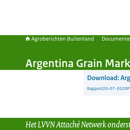
Agroberichten Buitenland
Document
Argentina Grain Mark
Download:
Arg
Rapport
20-07-2020
P
Het LVVN Attaché Netwerk onders