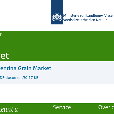
Naar de homepage van Agroberichten
Ministerie van Landbouw, Visseri
Voedselzekerheid en Natuur
en
et
entina Grain Market
DF-document
50.17 KB
teunt u
Service
Over d