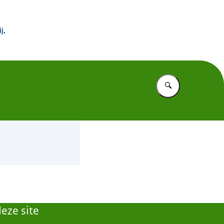
 Buitenland
j,
Vul in wat u z
eze site