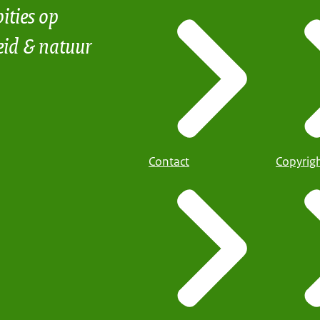
ities op
eid & natuur
Contact
Copyrig