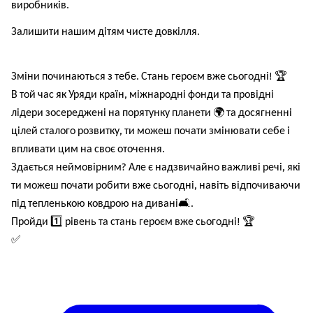
виробників.
Залишити нашим дітям чисте довкілля.
Зміни починаються з тебе. Стань героєм вже сьогодні!
🏆
В той час як Уряди країн, міжнародні фонди та провідні
лідери зосереджені на порятунку планети
🌍
та досягненні
цілей сталого розвитку, ти можеш почати змінювати себе і
впливати цим на своє оточення.
Здається неймовірним? Але є надзвичайно важливі речі, які
ти можеш почати робити вже сьогодні, навіть відпочиваючи
під тепленькою ковдрою на дивані
🛋
.
Пройди
1️⃣
рівень та стань героєм вже сьогодні!
🏆
✅