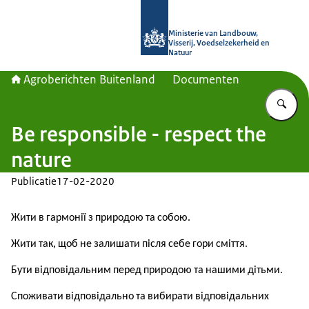
Naar de homepage van Agroberichte
Ministerie van Landbouw,
Visserij, Voedselzekerheid en
Natuur
Agroberichten Buitenland
Documenten
Vu
Be responsible - respect the
nature
Publicatie
17-02-2020
Жити в гармонії з природою та собою.
Жити так, щоб не залишати після себе гори сміття.
Бути відповідальним перед природою та нашими дітьми.
Споживати відповідально та вибирати відповідальних