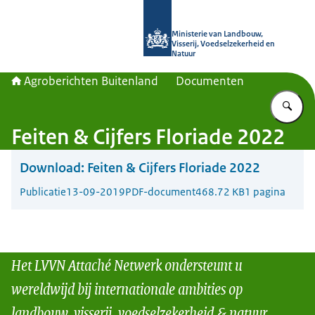
Naar de homepage van Agroberichte
Ministerie van Landbouw,
Visserij, Voedselzekerheid en
Natuur
Agroberichten Buitenland
Documenten
Vu
Feiten & Cijfers Floriade 2022
Download:
Feiten & Cijfers Floriade 2022
Publicatie
13-09-2019
PDF-document
468.72 KB
1 pagina
Het LVVN Attaché Netwerk ondersteunt u
wereldwijd bij internationale ambities op
landbouw, visserij, voedselzekerheid & natuur