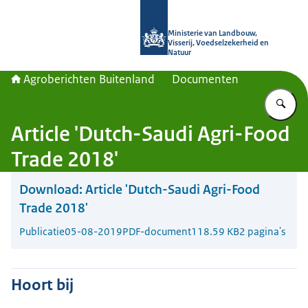
Naar de homepage van Agroberichte
Ministerie van Landbouw,
Visserij, Voedselzekerheid en
Natuur
Agroberichten Buitenland
Documenten
Vu
Article 'Dutch-Saudi Agri-Food
Trade 2018'
Download:
Article 'Dutch-Saudi Agri-Food
Trade 2018'
Publicatie
05-08-2019
PDF-document
118.59 KB
2 pagina's
Hoort bij