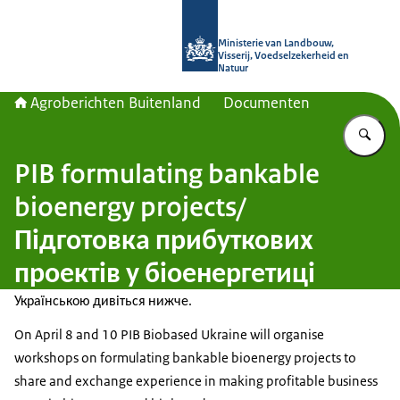
Naar de homepage van Agroberichte
Ministerie van Landbouw,
Visserij, Voedselzekerheid en
Natuur
Agroberichten Buitenland
Documenten
Vu
PIB formulating bankable
bioenergy projects/
Підготовка прибуткових
проектів у біоенергетиці
Українською дивіться нижче.
On April 8 and 10 PIB Biobased Ukraine will organise
workshops on formulating bankable bioenergy projects to
share and exchange experience in making profitable business