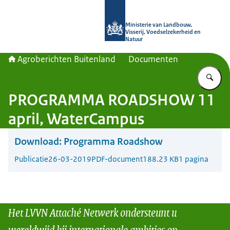
Naar de homepage van Agroberichte
Ministerie van Landbouw,
Visserij, Voedselzekerheid en
Natuur
Agroberichten Buitenland
Documenten
Vu
PROGRAMMA ROADSHOW 11
april, WaterCampus
Download:
Programma Roadshow
Publicatie
26-03-2019
PDF-document
188.23 KB
1 pagina
Het LVVN Attaché Netwerk ondersteunt u
wereldwijd bij internationale ambities op