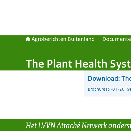
Agroberichten Buitenland
Document
The Plant Health Sys
Download:
The
Brochure
15-01-2019
Het LVVN Attaché Netwerk onders