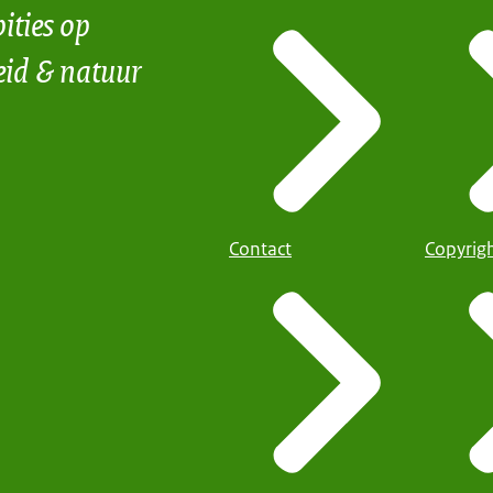
ities op
eid & natuur
Contact
Copyrig