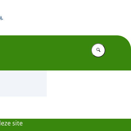
 Buitenland
j,
Vul in wat u z
eze site