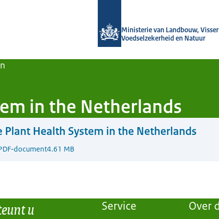
Naar de homepage van Agroberichten
Ministerie van Landbouw, Visseri
Voedselzekerheid en Natuur
en
tem in the Netherlands
 Plant Health System in the Netherlands
PDF-document
4.61 MB
teunt u
Service
Over d