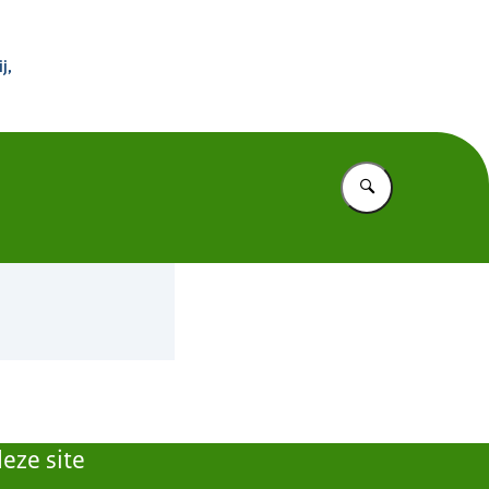
 Buitenland
j,
Vul in wat u z
eze site