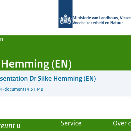
Naar de homepage van Agroberichten
Ministerie van Landbouw, Visseri
Voedselzekerheid en Natuur
en
e Hemming (EN)
sentation Dr Silke Hemming (EN)
F-document
14.51 MB
teunt u
Service
Over d