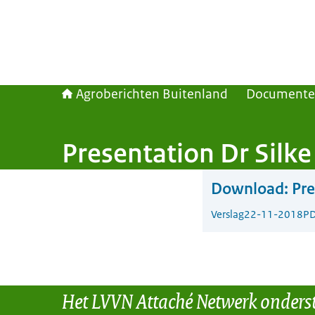
Agroberichten Buitenland
Document
Presentation Dr Silk
Download:
Pre
Verslag
22-11-2018
PD
Het LVVN Attaché Netwerk onders