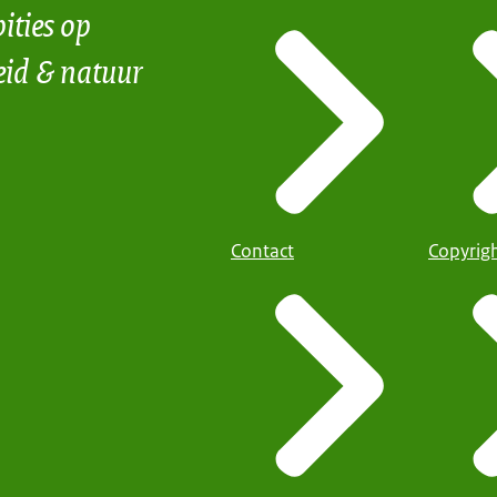
ities op
eid & natuur
Contact
Copyrig