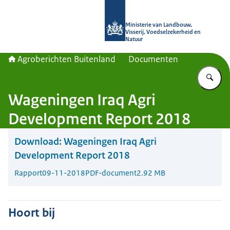
Naar de homepage van Agroberichte
Ministerie van Landbouw,
Visserij, Voedselzekerheid en
Natuur
Agroberichten Buitenland
Documenten
Vu
Wageningen Iraq Agri
Development Report 2018
Download:
Wageningen Iraq Agri
Development Report 2018
Rapport
09-11-2018
PDF-document
2.92 MB
Hoort bij