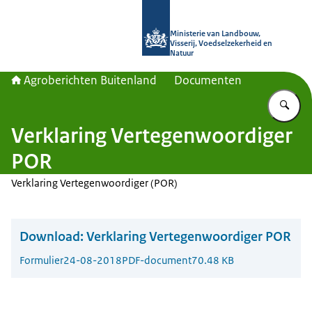
Naar de homepage van Agroberichte
Ministerie van Landbouw,
Visserij, Voedselzekerheid en
Natuur
Agroberichten Buitenland
Documenten
Vu
Verklaring Vertegenwoordiger
POR
Verklaring Vertegenwoordiger (POR)
Download:
Verklaring Vertegenwoordiger POR
Formulier
24-08-2018
PDF-document
70.48 KB