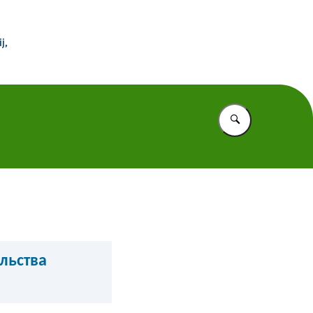
 Buitenland
j,
Vul in wat u z
льства