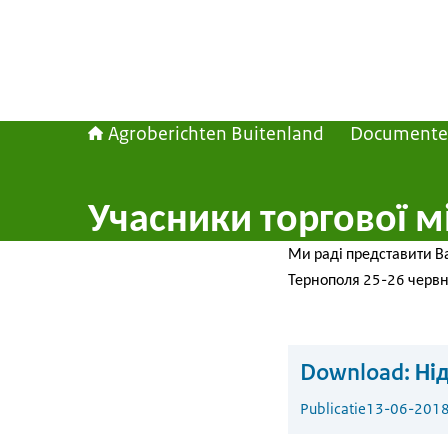
Agroberichten Buitenland
Document
Учасники торгової м
Ми раді представити Ва
Тернополя 25-26 червн
Download:
Ні
Publicatie
13-06-201