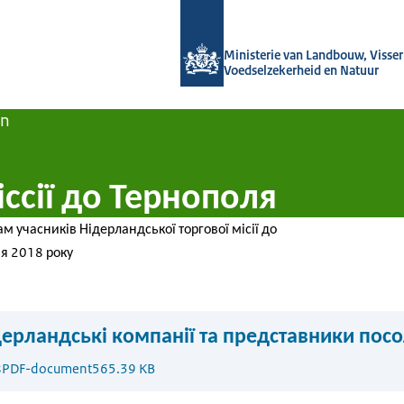
Naar de homepage van Agroberichten
Ministerie van Landbouw, Visseri
Voedselzekerheid en Natuur
en
іссії до Тернополя
м учасників Нідерландської торгової місії до
я 2018 року
дерландські компанії та представники посо
8
PDF-document
565.39 KB