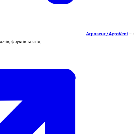
Агровент / AgroVent
– 
чів, фруктів та ягід.