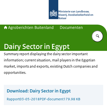
Naar de homepage van Agroberichte
Ministerie van Landbouw,
Visserij, Voedselzekerheid en
Natuur
Agroberichten Buitenland
Documenten
Vu
Dairy Sector in Egypt
Summary report displaying the dairy sector important
information; current situation, mail players in the Egyptian
market, imports and exports, existing Dutch companies and
opportunities.
Download:
Dairy Sector in Egypt
Rapport
03-05-2018
PDF-document
179.98 KB