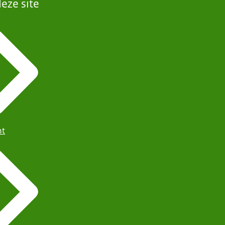
eze site
ht