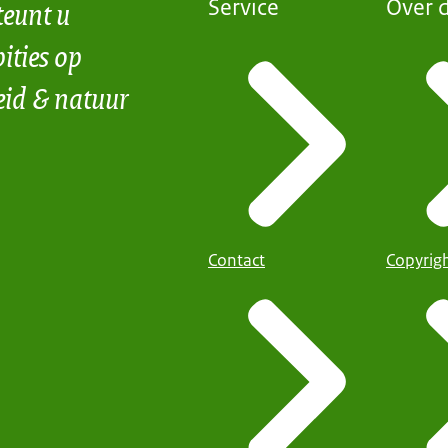
teunt u
Service
Over d
ities op
eid & natuur
Contact
Copyrig