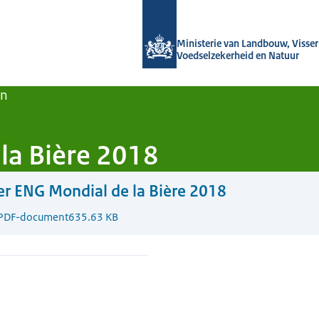
Naar de homepage van Agroberichten
Ministerie van Landbouw, Visseri
Voedselzekerheid en Natuur
en
 la Bière 2018
er ENG Mondial de la Bière 2018
PDF-document
635.63 KB