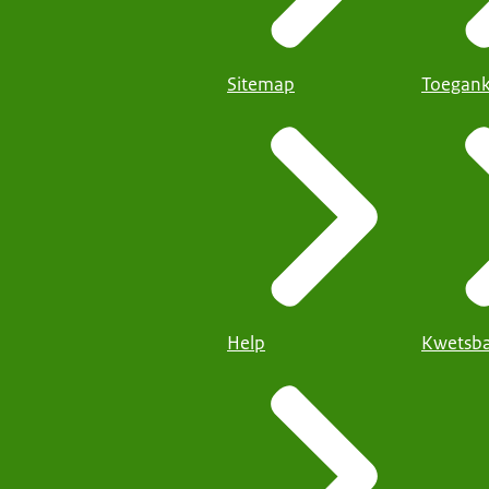
Sitemap
Toegank
Help
Kwetsba