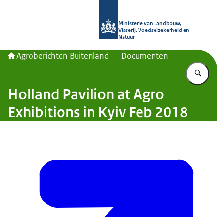
Naar de homepage van Agroberichte
Ministerie van Landbouw,
Visserij, Voedselzekerheid en
Natuur
Agroberichten Buitenland
Documenten
Vu
Holland Pavilion at Agro
Exhibitions in Kyiv Feb 2018