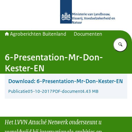
Naar de homepage van Agroberichte
Ministerie van Landbouw,
Visserij, Voedselzekerheid en
Natuur
Agroberichten Buitenland
Documenten
Vu
6-Presentation-Mr-Don-
Kester-EN
Download:
6-Presentation-Mr-Don-Kester-EN
Publicatie
05-10-2017
PDF-document
4.43 MB
Het LVVN Attaché Netwerk ondersteunt u
wereldwijd bij internationale ambities op