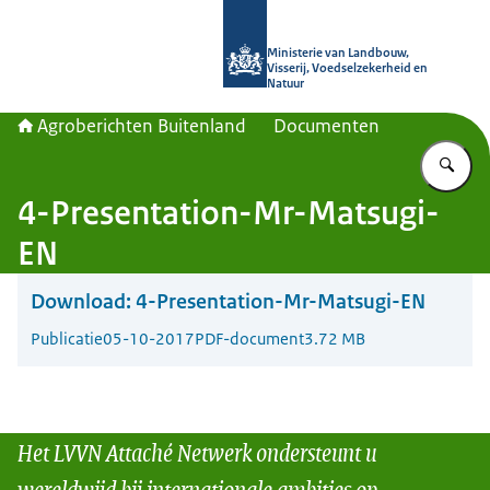
Naar de homepage van Agroberichte
Ministerie van Landbouw,
Visserij, Voedselzekerheid en
Natuur
Agroberichten Buitenland
Documenten
Vu
4-Presentation-Mr-Matsugi-
EN
Download:
4-Presentation-Mr-Matsugi-EN
Publicatie
05-10-2017
PDF-document
3.72 MB
Het LVVN Attaché Netwerk ondersteunt u
wereldwijd bij internationale ambities op