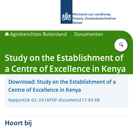
Naar de homepage van Agroberichte
Ministerie van Landbouw,
Visserij, Voedselzekerheid en
Natuur
Agroberichten Buitenland
Documenten
Vu
Study on the Establishment of
a Centre of Excellence in Kenya
Download:
Study on the Establishment of a
Centre of Excellence in Kenya
Rapport
28-02-2018
PDF-document
217.95 KB
Hoort bij