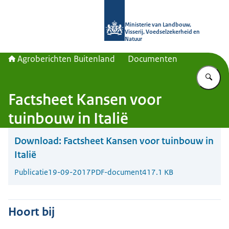
Naar de homepage van Agroberichte
Ministerie van Landbouw,
Visserij, Voedselzekerheid en
Natuur
Agroberichten Buitenland
Documenten
Vu
Factsheet Kansen voor
tuinbouw in Italië
Download:
Factsheet Kansen voor tuinbouw in
Italië
Publicatie
19-09-2017
PDF-document
417.1 KB
Hoort bij