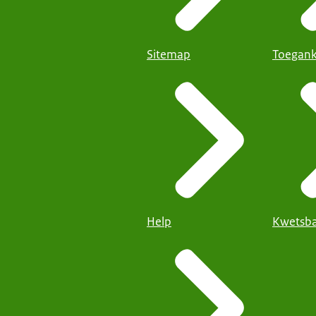
Sitemap
Toegank
Help
Kwetsba