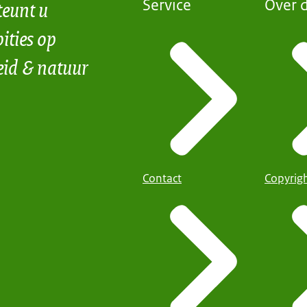
teunt u
Service
Over d
ities op
eid & natuur
Contact
Copyrig