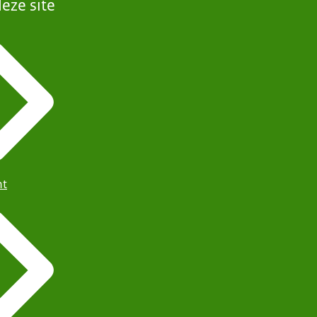
eze site
ht