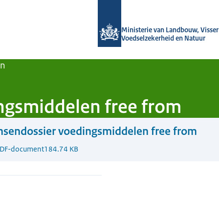
Naar de homepage van Agroberichten
Ministerie van Landbouw, Visseri
Voedselzekerheid en Natuur
en
ngsmiddelen free from
sendossier voedingsmiddelen free from
DF-document
184.74 KB