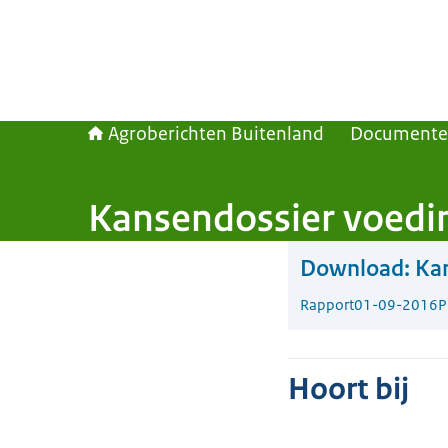
Agroberichten Buitenland
Document
Kansendossier voedi
Download:
Kan
Rapport
01-09-2016
P
Hoort bij