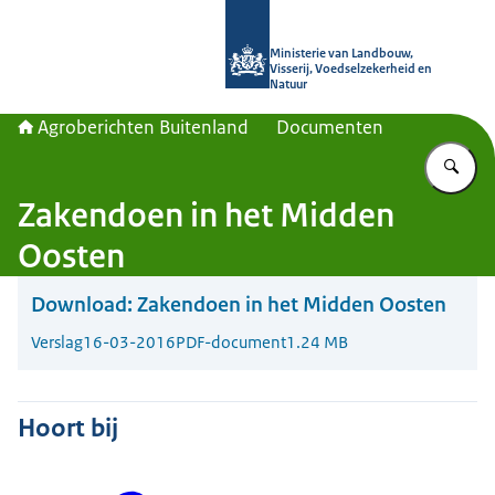
Naar de homepage van Agroberichte
Ministerie van Landbouw,
Visserij, Voedselzekerheid en
Natuur
Agroberichten Buitenland
Documenten
Vu
Zakendoen in het Midden
Oosten
Download:
Zakendoen in het Midden Oosten
Verslag
16-03-2016
PDF-document
1.24 MB
Hoort bij