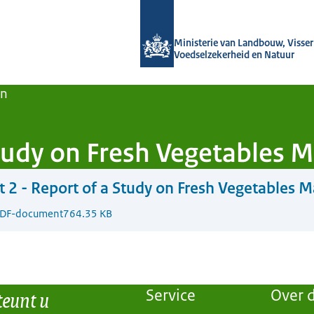
Naar de homepage van Agroberichten
Ministerie van Landbouw, Visseri
Voedselzekerheid en Natuur
en
Study on Fresh Vegetables 
t 2 - Report of a Study on Fresh Vegetables 
DF-document
764.35 KB
teunt u
Service
Over d