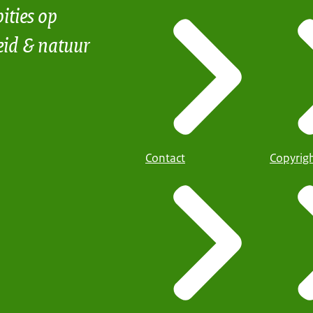
ities op
eid & natuur
Contact
Copyrig