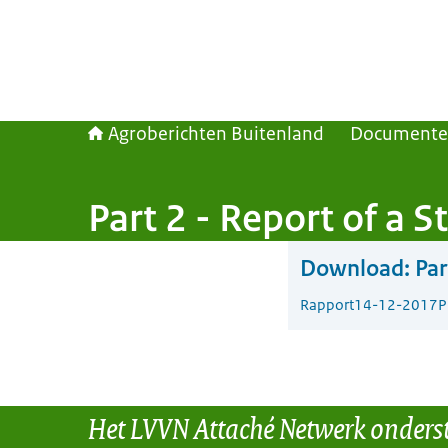
Agroberichten Buitenland
Document
Part 2 - Report of a 
Download:
Par
Rapport
14-12-2017
P
Het LVVN Attaché Netwerk onders