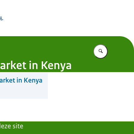
 Buitenland
j,
Vul in wat u z
Market in Kenya
Market in Kenya
eze site