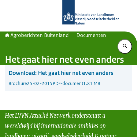
Naar de homepage van Agroberichte
Ministerie van Landbouw,
Visserij, Voedselzekerheid en
Natuur
Agroberichten Buitenland
Documenten
Vu
Het gaat hier net even anders
Download:
Het gaat hier net even anders
Brochure
25-02-2015
PDF-document
1.81 MB
Het LVVN Attaché Netwerk ondersteunt u
wereldwijd bij internationale ambities op
landbouw, visserij, voedselzekerheid & natuur