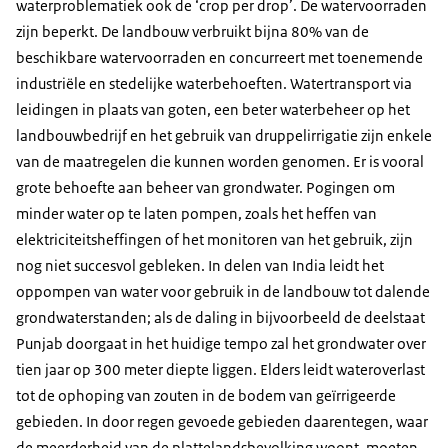
waterproblematiek ook de ‘
crop per drop
’. De watervoorraden
zijn beperkt. De landbouw verbruikt bijna 80% van de
beschikbare watervoorraden en concurreert met toenemende
industriële en stedelijke waterbehoeften. Watertransport via
leidingen in plaats van goten, een beter waterbeheer op het
landbouwbedrijf en het gebruik van druppelirrigatie zijn enkele
van de maatregelen die kunnen worden genomen. Er is vooral
grote behoefte aan beheer van grondwater. Pogingen om
minder water op te laten pompen, zoals het heffen van
elektriciteitsheffingen of het monitoren van het gebruik, zijn
nog niet succesvol gebleken. In delen van India leidt het
oppompen van water voor gebruik in de landbouw tot dalende
grondwaterstanden; als de daling in bijvoorbeeld de deelstaat
Punjab doorgaat in het huidige tempo zal het grondwater over
tien jaar op 300 meter diepte liggen. Elders leidt wateroverlast
tot de ophoping van zouten in de bodem van geïrrigeerde
gebieden. In door regen gevoede gebieden daarentegen, waar
de meerderheid van de plattelandsbevolking woont, moeten