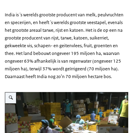
India is 's werelds grootste producent van melk, peulvruchten
en specerijen, en heeft 's werelds grootste veestapel, evenals
het grootste areaal tarwe, rijst en katoen. Het is de op een na
grootste producent van rijst, tarwe, katoen, suikerriet,
gekweekte vis, schapen- en geitenvlees, fruit, groenten en
thee. Het land bebouwt ongeveer 195 miljoen ha, waarvan
ongeveer 63% afhankelijk is van regenwater (ongeveer 125
miljoen ha), terwijl 37% wordt geïrrigeerd (70 miljoen ha).
Daarnaast heeft India nog zo’n 70 miljoen hectare bos.
Vergroot afbeelding Een stuk fruit gaat door letterlijk vele handen voor he