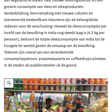
van vegetarische diëten naar nieuwe voedingstrends, en een
grotere consumptie van vlees en vleesproducten.
Verstedelijking, kennismaking met nieuwe culturen en
toenemende besteedbare inkomens zijn de belangrijkste
redenen voor de verschuiving. Hoewel de vleesconsumptie per
hoofd van de bevolking in India nog steeds laag is (4,5 kg per
persoon), behoort de totale vleesconsumptie van India tot de
hoogste ter wereld gezien de omvang van de bevolking.
Tekenen zijn overal van een veranderende
consumptiepatroon: pizzarestaurants en coffeeshops schieten
in de steden als paddenstoelen uit de grond.
Vergroot afbeelding Snacks vormen een grote markt in India. De groei van p