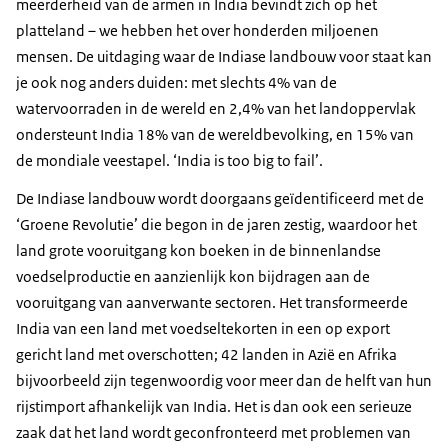
meerderheid van de armen in India bevindt zich op het
platteland – we hebben het over honderden miljoenen
mensen. De uitdaging waar de Indiase landbouw voor staat kan
je ook nog anders duiden: met slechts 4% van de
watervoorraden in de wereld en 2,4% van het landoppervlak
ondersteunt India 18% van de wereldbevolking, en 15% van
de mondiale veestapel. ‘
India is too big to fail
’.
De Indiase landbouw wordt doorgaans geïdentificeerd met de
‘Groene Revolutie’ die begon in de jaren zestig, waardoor het
land grote vooruitgang kon boeken in de binnenlandse
voedselproductie en aanzienlijk kon bijdragen aan de
vooruitgang van aanverwante sectoren. Het transformeerde
India van een land met voedseltekorten in een op export
gericht land met overschotten; 42 landen in Azië en Afrika
bijvoorbeeld zijn tegenwoordig voor meer dan de helft van hun
rijstimport afhankelijk van India. Het is dan ook een serieuze
zaak dat het land wordt geconfronteerd met problemen van