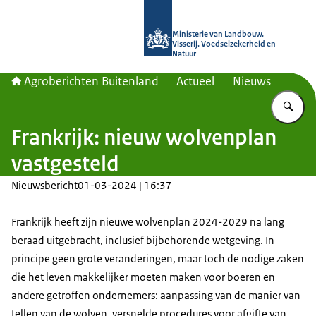
Naar de homepage van Agroberichte
Ministerie van Landbouw,
Visserij, Voedselzekerheid en
Natuur
Agroberichten Buitenland
Actueel
Nieuws
Vu
Frankrijk: nieuw wolvenplan
vastgesteld
Nieuwsbericht
01-03-2024 | 16:37
Frankrijk heeft zijn nieuwe wolvenplan 2024-2029 na lang
beraad uitgebracht, inclusief bijbehorende wetgeving. In
principe geen grote veranderingen, maar toch de nodige zaken
die het leven makkelijker moeten maken voor boeren en
andere getroffen ondernemers: aanpassing van de manier van
tellen van de wolven, versnelde procedures voor afgifte van