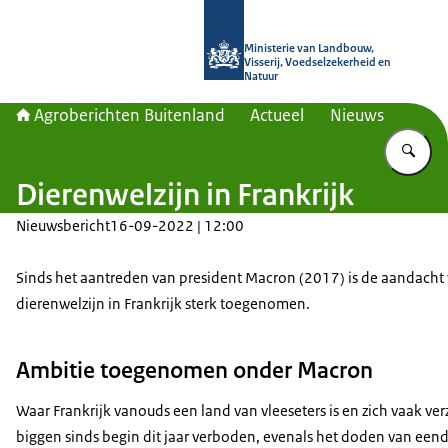
Naar de homepage van Agroberichte
Ministerie van Landbouw,
Visserij, Voedselzekerheid en
Natuur
Agroberichten Buitenland
Actueel
Nieuws
Vu
Dierenwelzijn in Frankrijk
Nieuwsbericht
16-09-2022 | 12:00
Sinds het aantreden van president Macron (2017) is de aandacht
dierenwelzijn in Frankrijk sterk toegenomen.
Ambitie toegenomen onder Macron
Waar Frankrijk vanouds een land van vleeseters is en zich vaak ve
biggen sinds begin dit jaar verboden, evenals het doden van eend