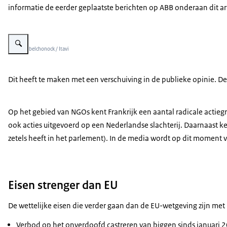
informatie de eerder geplaatste berichten op ABB onderaan dit art
Vergroot afbeelding Dierenwelzijn kuikens
Beeld: © belchonock / Itavi
Dit heeft te maken met een verschuiving in de publieke opinie. 
Op het gebied van NGOs kent Frankrijk een aantal radicale actieg
ook acties uitgevoerd op een Nederlandse slachterij. Daarnaast 
zetels heeft in het parlement). In de media wordt op dit moment
Eisen strenger dan EU
De wettelijke eisen die verder gaan dan de EU-wetgeving zijn me
Verbod op het onverdoofd castreren van biggen sinds januari 20