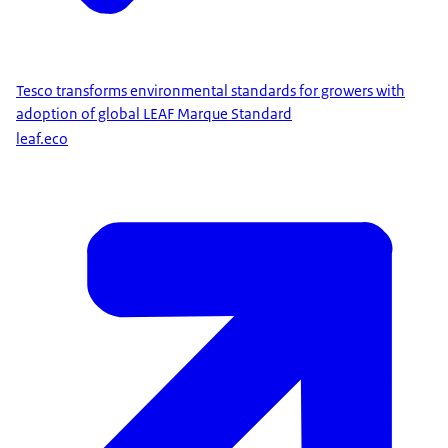
Tesco trans­forms envi­ron­men­tal stan­dards for grow­ers with
adop­tion of glob­al LEAF Mar­que Standard
leaf.eco