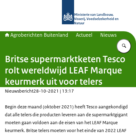
Naar de homepage van Agroberichte
Ministerie van Landbouw,
Visserij, Voedselzekerheid en
Natuur
Agroberichten Buitenland
Actueel
Nieuws
Vu
Britse supermarktketen Tesco
rolt wereldwijd LEAF Marque
keurmerk uit voor telers
Nieuwsbericht
28-10-2021 | 13:17
Begin deze maand (oktober 2021) heeft Tesco aangekondigd
dat alle telers die producten leveren aan de supermarktgigant
moeten gaan voldoen aan de eisen van het
LEAF Marque
keurmerk. Britse telers moeten voor het einde van 2022
LEAF