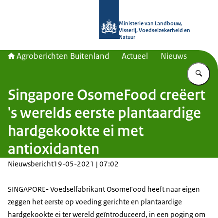
Naar de homepage van Agroberichte
Ministerie van Landbouw,
Visserij, Voedselzekerheid en
Natuur
Agroberichten Buitenland
Actueel
Nieuws
Vu
Singapore OsomeFood creëert
's werelds eerste plantaardige
hardgekookte ei met
antioxidanten
Nieuwsbericht
19-05-2021 | 07:02
SINGAPORE- Voedselfabrikant OsomeFood heeft naar eigen
zeggen het eerste op voeding gerichte en plantaardige
hardgekookte ei ter wereld geïntroduceerd, in een poging om