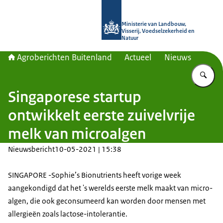
Naar de homepage van Agroberichte
Ministerie van Landbouw,
Visserij, Voedselzekerheid en
Natuur
Agroberichten Buitenland
Actueel
Nieuws
Vu
Singaporese startup
ontwikkelt eerste zuivelvrije
melk van microalgen
Nieuwsbericht
10-05-2021 | 15:38
SINGAPORE -Sophie’s Bionutrients heeft vorige week
aangekondigd dat het 's werelds eerste melk maakt van micro-
algen, die ook geconsumeerd kan worden door mensen met
allergieën zoals lactose-intolerantie.