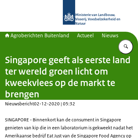
Naar de homepage van Agroberichte
Ministerie van Landbouw,
Visserij, Voedselzekerheid en
Natuur
Agroberichten Buitenland
Actueel
Nieuws
Vu
Singapore geeft als eerste land
ter wereld groen licht om
kweekvlees op de markt te
brengen
Nieuwsbericht
02-12-2020 | 05:32
SINGAPORE - Binnenkort kan de consument in Singapore
genieten van kip die in een laboratorium is gekweekt nadat het
Amerikaanse bedrijf Eat Just van de Singapore Food Agency op