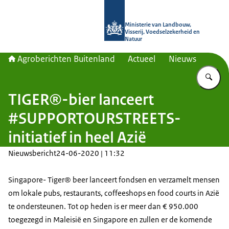
Naar de homepage van Agroberichte
Ministerie van Landbouw,
Visserij, Voedselzekerheid en
Natuur
Agroberichten Buitenland
Actueel
Nieuws
Vu
TIGER®-bier lanceert
#SUPPORTOURSTREETS-
initiatief in heel Azië
Nieuwsbericht
24-06-2020 | 11:32
Singapore- Tiger® beer lanceert fondsen en verzamelt mensen
om lokale pubs, restaurants, coffeeshops en food courts in Azië
te ondersteunen. Tot op heden is er meer dan € 950.000
toegezegd in Maleisië en Singapore en zullen er de komende