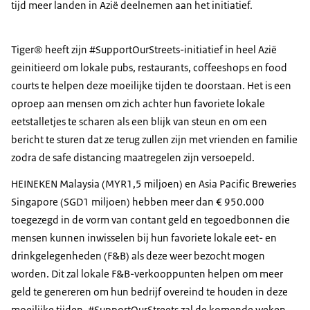
tijd meer landen in Azië deelnemen aan het initiatief.
Tiger® heeft zijn #SupportOurStreets-initiatief in heel Azië
geinitieerd om lokale pubs, restaurants, coffeeshops en food
courts te helpen deze moeilijke tijden te doorstaan. Het is een
oproep aan mensen om zich achter hun favoriete lokale
eetstalletjes te scharen als een blijk van steun en om een ​​
bericht te sturen dat ze terug zullen zijn met vrienden en familie
zodra de safe distancing maatregelen zijn versoepeld.
HEINEKEN Malaysia (MYR1,5 miljoen) en Asia Pacific Breweries
Singapore (SGD1 miljoen) hebben meer dan € 950.000
toegezegd in de vorm van contant geld en tegoedbonnen die
mensen kunnen inwisselen bij hun favoriete lokale eet- en
drinkgelegenheden (F&B) als deze weer bezocht mogen
worden. Dit zal lokale F&B-verkooppunten helpen om meer
geld te genereren om hun bedrijf overeind te houden in deze
moeilijke tijden.
#SupportOurStreets
zal de komende weken