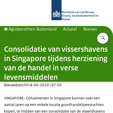
Naar de homepage van Agroberichte
Ministerie van Landbouw,
Visserij, Voedselzekerheid en
Natuur
Agroberichten Buitenland
Actueel
Nieuws
Vu
Consolidatie van vissershavens
in Singapore tijdens herziening
van de handel in verse
levensmiddelen
Nieuwsbericht
18-06-2020 | 07:50
SINGAPORE- Consumenten in Singapore kunnen over een
aantal jaren op een enkele locatie groothandelszeevruchten
kopen, te midden van een consolidatie van de visserijhavens