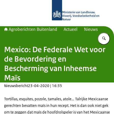
Naar de homepage van Agroberichte
Ministerie van Landbouw,
Visserij, Voedselzekerheid en
Natuur
Agroberichten Buitenland
Actueel
Nieuws
Vu
Mexico: De Federale Wet voor
de Bevordering en
Bescherming van Inheemse
Maïs
Nieuwsbericht
23-04-2020 | 16:35
Tortillas, esquites, pozole, tamales, atole… Talrijke Mexicaanse
gerechten bevatten maïs in hun recept. Het is dan ook niet gek
om te zeggen dat maïs de hoofdrolspeler is van het Mexicaanse