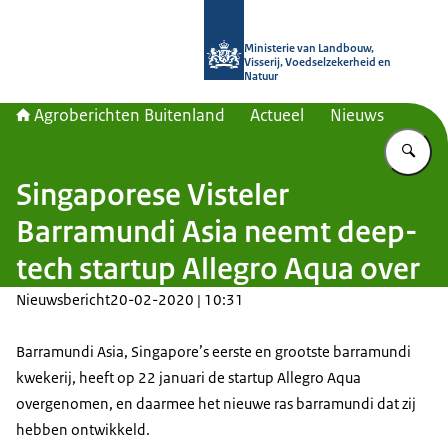
Naar de homepage van Agroberichte
Ministerie van Landbouw,
Visserij, Voedselzekerheid en
Natuur
Agroberichten Buitenland
Actueel
Nieuws
Vu
Singaporese Visteler
Barramundi Asia neemt deep-
tech startup Allegro Aqua over
Nieuwsbericht
20-02-2020 | 10:31
Barramundi Asia, Singapore’s eerste en grootste barramundi
kwekerij, heeft op 22 januari de startup Allegro Aqua
overgenomen, en daarmee het nieuwe ras barramundi dat zij
hebben ontwikkeld.