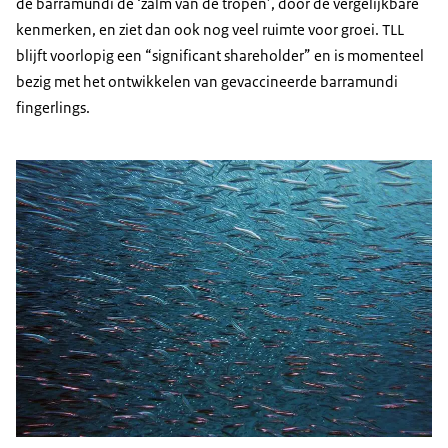
de barramundi de ‘zalm van de tropen’, door de vergelijkbare
kenmerken, en ziet dan ook nog veel ruimte voor groei. TLL
blijft voorlopig een “
significant shareholder
” en is momenteel
bezig met het ontwikkelen van gevaccineerde
barramundi
fingerlings
.