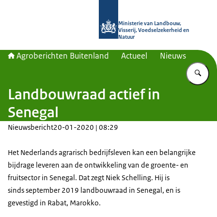
Naar de homepage van Agroberichte
Ministerie van Landbouw,
Visserij, Voedselzekerheid en
Natuur
Agroberichten Buitenland
Actueel
Nieuws
Vu
Landbouwraad actief in
Senegal
Nieuwsbericht
20-01-2020 | 08:29
Het Nederlands agrarisch bedrijfsleven kan een belangrijke
bijdrage leveren aan de ontwikkeling van de groente- en
fruitsector in Senegal. Dat zegt Niek Schelling. Hij is
sinds september 2019 landbouwraad in Senegal, en is
gevestigd in Rabat, Marokko.