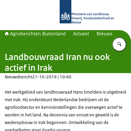
Naar de homepage van Agroberichte
Ministerie van Landbouw,
Visserij, Voedselzekerheid en
Natuur
Agroberichten Buitenland
Actueel
Nieuws
Vu
Landbouwraad Iran nu ook
actief in Irak
Nieuwsbericht
21-10-2019 | 10:40
Het werkgebied van landbouwraad Hans Smolders is uitgebreid
met Irak. Hij ondersteunt Nederlandse bedrijven uit de
agrofoodsector en kennisinstellingen die overwegen actief te
worden in het land. Na decennia van onrust en geweld is de
wederopbouw in Irak begonnen. Ontwikkeling van de
voedselketen staat daarbij voorop.