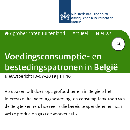
Naar de homepage van Agroberichte
Ministerie van Landbouw,
Visserij, Voedselzekerheid en
Natuur
Agroberichten Buitenland
Actueel
Nieuws
Vu
Voedingsconsumptie- en
bestedingspatronen in België
Nieuwsbericht
10-07-2019 | 11:46
Als u zaken wilt doen op agrofood terrein in België is het
interessant het voedingsbesteding- en consumptiepatroon van
de Belg te kennen: hoeveel is die bereid te spenderen en naar
welke producten gaat de voorkeur uit?