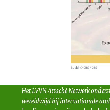
Beeld: © CBS / CBS
Het LVVN Attaché Netwerk onders
wereldwijd bij internationale amb