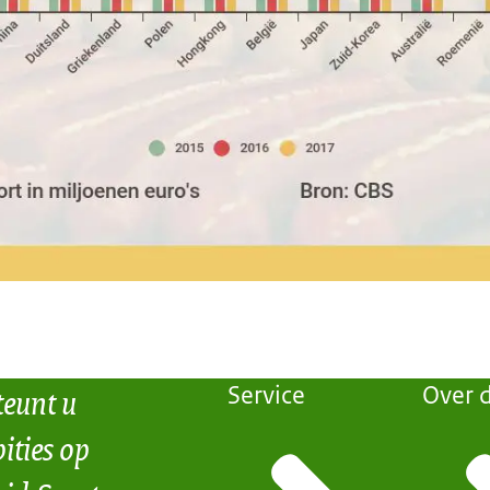
teunt u
Service
Over d
ities op