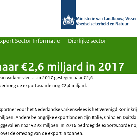
Naar de homepage van Agroberichten
Ministerie van Landbouw, Visseri
Voedselzekerheid en Natuur
xport Sector Informatie
Dierlijke sector
aar €2,6 miljard in 2017
an varkensvlees is in 2017 gestegen naar €2,6
r bedroeg de exportwaarde nog €2,4 miljard.
spartner voor het Nederlandse varkensvlees is het Verenigd Koninkrij
ljoen. Andere belangrijke exportlanden zijn Italië, China en Duitsl
ruggevallen naar €298 miljoen. In 2016 bedroeg de exportwaarde no
 over de omvang van de export in tonnen.