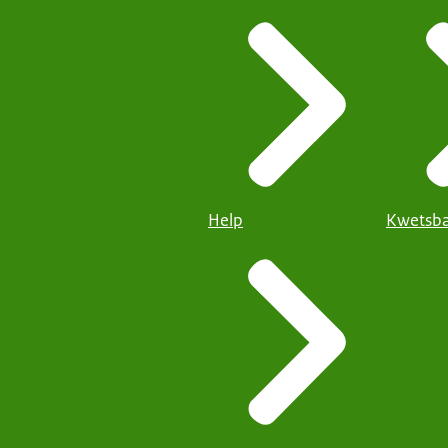
Help
Kwetsba