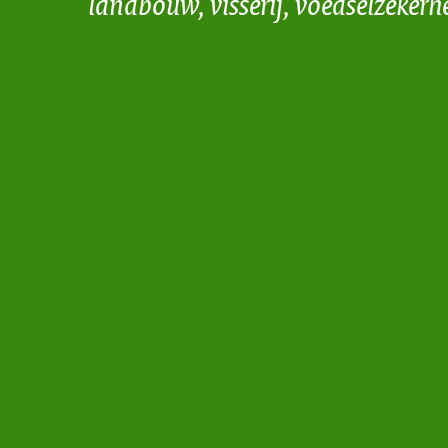
landbouw, visserij, voedselzekerh