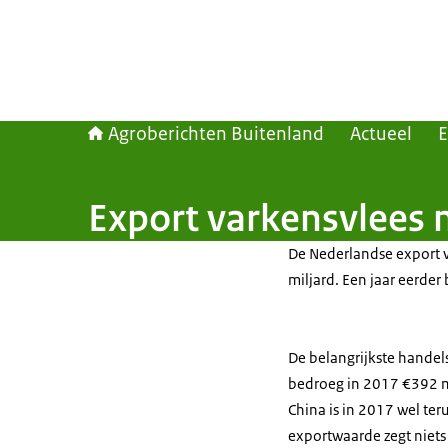
Agroberichten Buitenland
Actueel
E
Export varkensvlees n
De Nederlandse export v
miljard. Een jaar eerde
De belangrijkste handel
bedroeg in 2017 €392 mi
China is in 2017 wel te
exportwaarde zegt niets