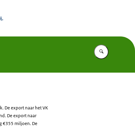
 Buitenland
j,
Vul in wat u z
k. De export naar het VK
and. De export naar
g €355 miljoen. De