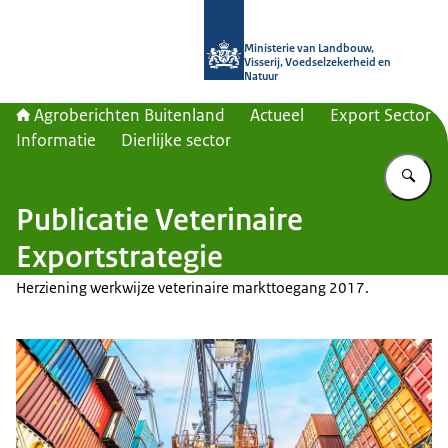
Naar de homepage van Agroberichte
Ministerie van Landbouw,
Visserij, Voedselzekerheid en
Natuur
Agroberichten Buitenland
Actueel
Export Sector
Informatie
Dierlijke sector
Vu
Publicatie Veterinaire
Exportstrategie
Herziening werkwijze veterinaire markttoegang 2017.