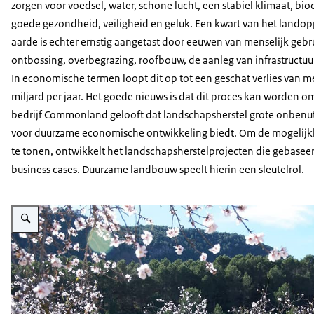
zorgen voor voedsel, water, schone lucht, een stabiel klimaat, biod
goede gezondheid, veiligheid en geluk. Een kwart van het landop
aarde is echter ernstig aangetast door eeuwen van menselijk gebr
ontbossing, overbegrazing, roofbouw, de aanleg van infrastructuur
In economische termen loopt dit op tot een geschat verlies van m
miljard per jaar. Het goede nieuws is dat dit proces kan worden o
bedrijf Commonland gelooft dat landschapsherstel grote onbenu
voor duurzame economische ontwikkeling biedt. Om de mogelij
te tonen, ontwikkelt het landschapsherstelprojecten die gebaseer
business cases. Duurzame landbouw speelt hierin een sleutelrol.
Vergroot afbeelding Water