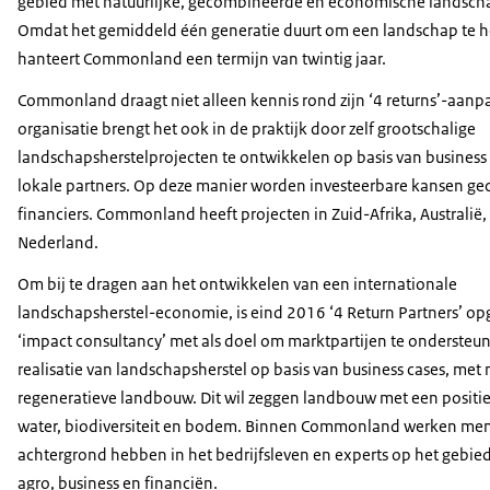
gebied met natuurlijke, gecombineerde en economische landsch
Omdat het gemiddeld één generatie duurt om een landschap te he
hanteert Commonland een termijn van twintig jaar.
Commonland draagt niet alleen kennis rond zijn ‘4 returns’-aanpa
organisatie brengt het ook in de praktijk door zelf grootschalige
landschapsherstelprojecten te ontwikkelen op basis van business
lokale partners. Op deze manier worden investeerbare kansen ge
financiers. Commonland heeft projecten in Zuid-Afrika, Australië,
Nederland.
Om bij te dragen aan het ontwikkelen van een internationale
landschapsherstel-economie, is eind 2016 ‘4 Return Partners’ op
‘impact consultancy’ met als doel om marktpartijen te ondersteu
realisatie van landschapsherstel op basis van business cases, met
regeneratieve landbouw. Dit wil zeggen landbouw met een positie
water, biodiversiteit en bodem. Binnen Commonland werken men
achtergrond hebben in het bedrijfsleven en experts op het gebied
agro, business en financiën.