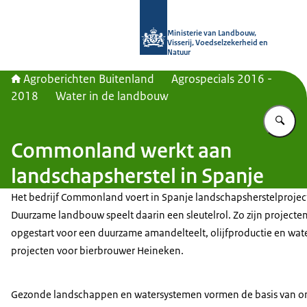
Naar de homepage van Agroberichte
Ministerie van Landbouw,
Visserij, Voedselzekerheid en
Natuur
Agroberichten Buitenland
Agrospecials 2016 -
2018
Water in de landbouw
Vu
Commonland werkt aan
landschapsherstel in Spanje
Het bedrijf Commonland voert in Spanje landschapsherstelproject
Duurzame landbouw speelt daarin een sleutelrol. Zo zijn projecte
opgestart voor een duurzame amandelteelt, olijfproductie en wat
projecten voor bierbrouwer Heineken.
Gezonde landschappen en watersystemen vormen de basis van on