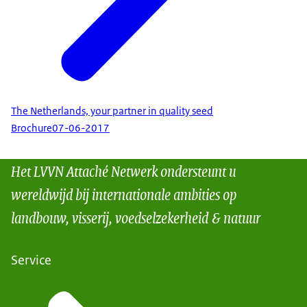
The Netherlands, your partner in quality seed
Brochure
07-06-2017
Het LVVN Attaché Netwerk ondersteunt u
wereldwijd bij internationale ambities op
landbouw, visserij, voedselzekerheid & natuur
Service