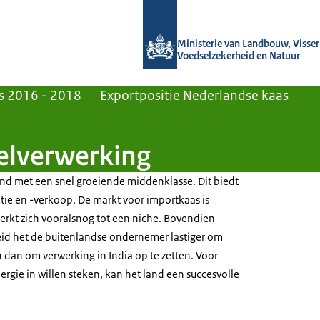
Naar de homepage van Agroberichten
Ministerie van Landbouw, Visseri
Voedselzekerheid en Natuur
s 2016 - 2018
Exportpositie Nederlandse kaas
velverwerking
land met een snel groeiende middenklasse. Dit biedt
ie en -verkoop. De markt voor importkaas is
rkt zich vooralsnog tot een niche. Bovendien
id het de buitenlandse ondernemer lastiger om
 dan om verwerking in India op te zetten. Voor
nergie in willen steken, kan het land een succesvolle