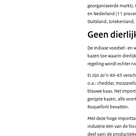
georganiseerde markt). D
en Nederland (11 procen
Duitsland, Griekenland,
Geen dierlij
De Indiase voedsel- en w
kazen toe waarin dierlij
regeling wordt echter nie
Er zijn zo’n 40-45 vers
o.a.: cheddar, mozzare
blauwe kaas. Het importt
gerijpte kazen, alle so
Roqueforti bevatten.
Met deze hoge importta
industrie één van de foc
deel van) de productieke