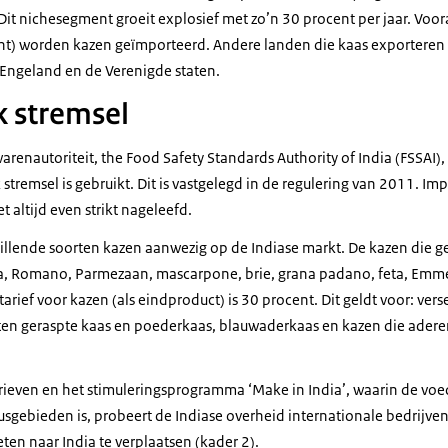
it nichesegment groeit explosief met zo’n 30 procent per jaar. Vooral
t) worden kazen geïmporteerd. Andere landen die kaas exporteren na
 Engeland en de Verenigde staten.
k stremsel
arenautoriteit, the Food Safety Standards Authority of India (FSSAI),
k stremsel is gebruikt. Dit is vastgelegd in de regulering van 2011. I
t altijd even strikt nageleefd.
chillende soorten kazen aanwezig op de Indiase markt. De kazen die 
lla, Romano, Parmezaan, mascarpone, brie, grana padano, feta, Emm
arief voor kazen (als eindproduct) is 30 procent. Dit geldt voor: vers
orten geraspte kaas en poederkaas, blauwaderkaas en kazen die adere
rieven en het stimuleringsprogramma ‘Make in India’, waarin de vo
usgebieden is, probeert de Indiase overheid internationale bedrijve
ten naar India te verplaatsen (kader 2).