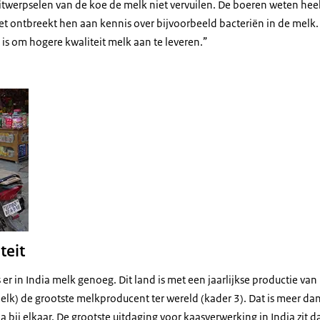
uitwerpselen van de koe de melk niet vervuilen. De boeren weten he
 ontbreekt hen aan kennis over bijvoorbeeld bacteriën in de melk.
is om hogere kwaliteit melk aan te leveren.”
teit
er in India melk genoeg. Dit land is met een jaarlijkse productie van 
elk) de grootste melkproducent ter wereld (kader 3). Dat is meer da
na bij elkaar. De grootste uitdaging voor kaasverwerking in India zit 