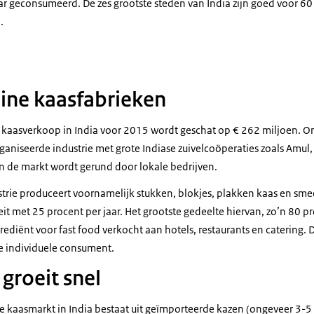
ar geconsumeerd. De zes grootste steden van India zijn goed voor 60
.
eine kaasfabrieken
 kaasverkoop in India voor 2015 wordt geschat op € 262 miljoen. On
ganiseerde industrie met grote Indiase zuivelcoöperaties zoals Amul,
van de markt wordt gerund door lokale bedrijven.
trie produceert voornamelijk stukken, blokjes, plakken kaas en sm
it met 25 procent per jaar. Het grootste gedeelte hiervan, zo’n 80 p
rediënt voor fast food verkocht aan hotels, restaurants en catering. D
 de individuele consument.
groeit snel
 de kaasmarkt in India bestaat uit geïmporteerde kazen (ongeveer 3-5