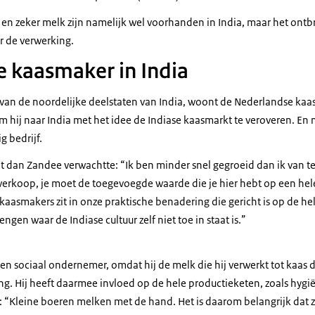
en zeker melk zijn namelijk wel voorhanden in India, maar het ontb
r de verwerking.
 kaasmaker in India
van de noordelijke deelstaten van India, woont de Nederlandse kaa
 hij naar India met het idee de Indiase kaasmarkt te veroveren. En 
ig bedrijf.
it dan Zandee verwachtte: “Ik ben minder snel gegroeid dan ik van t
 verkoop, je moet de toegevoegde waarde die je hier hebt op een hel
aasmakers zit in onze praktische benadering die gericht is op de hel
ngen waar de Indiase cultuur zelf niet toe in staat is.”
 een sociaal ondernemer, omdat hij de melk die hij verwerkt tot kaas 
ing. Hij heeft daarmee invloed op de hele productieketen, zoals hyg
 “Kleine boeren melken met de hand. Het is daarom belangrijk dat 