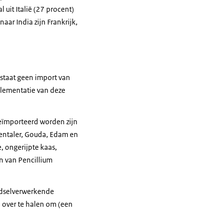
 uit Italië (27 procent)
ar India zijn Frankrijk,
 staat geen import van
mplementatie van deze
geïmporteerd worden zijn
entaler, Gouda, Edam en
e, ongerijpte kaas,
n van Pencillium
edselverwerkende
n over te halen om (een