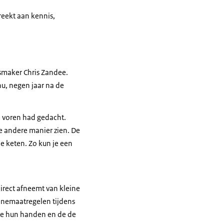
reekt aan kennis,
smaker Chris Zandee.
nu, negen jaar na de
e voren had gedacht.
e andere manier zien. De
e keten. Zo kun je een
direct afneemt van kleine
iënemaatregelen tijdens
ze hun handen en de de