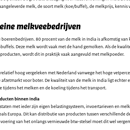
aangeleverde melk, de soort melk (koe/buffel), de melkprijs, kennis 
kleine melkveebedrijven
ne boerenbedrijven. 80 procent van de melk in India is afkomstig van
r)buffels. Deze melk wordt vaak met de hand gemolken. Als de kwalitei
sproducten, wordt dit in praktijk vaak aangevuld met melkpoeder.
ijs relatief hoog vergeleken met Nederland vanwege het hoge vetperc
fzetmarkt voor boter. De kwaliteit van de melk in India ligt echter ee
 tijdens het melken en de koeling tijdens het transport.
oducten binnen India
lstaten met ieder zijn eigen belastingsysteem, invoertarieven en melk
oals Europa. Dit kan distributie van producten tussen verschillende d
voering van het onlangs vernieuwde btw-stelsel moet dit wel verge