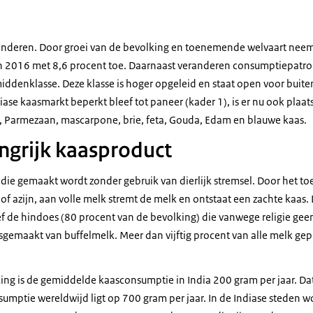
eranderen. Door groei van de bevolking en toenemende welvaart neemt
in 2016 met 8,6 procent toe. Daarnaast veranderen consumptiepatr
middenklasse. Deze klasse is hoger opgeleid en staat open voor buit
iase kaasmarkt beperkt bleef tot paneer (kader 1), is er nu ook plaat
, Parmezaan, mascarpone, brie, feta, Gouda, Edam en blauwe kaas.
ngrijk kaasproduct
 die gemaakt wordt zonder gebruik van dierlijk stremsel. Door het to
of azijn, aan volle melk stremt de melk en ontstaat een zachte kaas. 
sief de hindoes (80 procent van de bevolking) die vanwege religie geen
sgemaakt van buffelmelk. Meer dan vijftig procent van alle melk gep
ng is de gemiddelde kaasconsumptie in India 200 gram per jaar. Dat 
mptie wereldwijd ligt op 700 gram per jaar. In de Indiase steden w