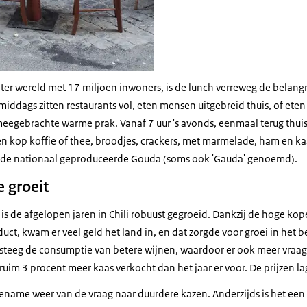
nd ter wereld met 17 miljoen inwoners, is de lunch verreweg de belangr
s middags zitten restaurants vol, eten mensen uitgebreid thuis, of et
meegebrachte warme prak. Vanaf 7 uur 's avonds, eenmaal terug thuis
en kop koffie of thee, broodjes, crackers, met marmelade, ham en kaa
ls de nationaal geproduceerde Gouda (soms ook 'Gauda' genoemd).
 groeit
s de afgelopen jaren in Chili robuust gegroeid. Dankzij de hoge kope
duct, kwam er veel geld het land in, en dat zorgde voor groei in het
o steeg de consumptie van betere wijnen, waardoor er ook meer vraag
uim 3 procent meer kaas verkocht dan het jaar er voor. De prijzen l
toename weer van de vraag naar duurdere kazen. Anderzijds is het ee