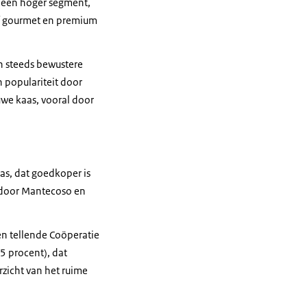
r een hoger segment,
ef gourmet en premium
n steeds bewustere
 populariteit door
auwe kaas, vooral door
as, dat goedkoper is
d door Mantecoso en
en tellende Coöperatie
5 procent), dat
zicht van het ruime