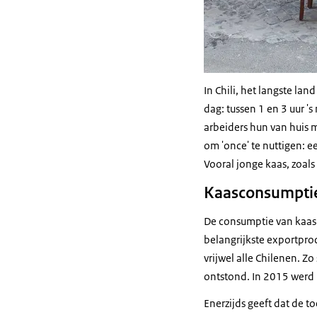
In Chili, het langste la
dag: tussen 1 en 3 uur '
arbeiders hun van huis 
om 'once' te nuttigen: e
Vooral jonge kaas, zoa
Kaasconsumptie
De consumptie van kaas i
belangrijkste exportpro
vrijwel alle Chilenen. Z
ontstond. In 2015 werd r
Enerzijds geeft dat de 