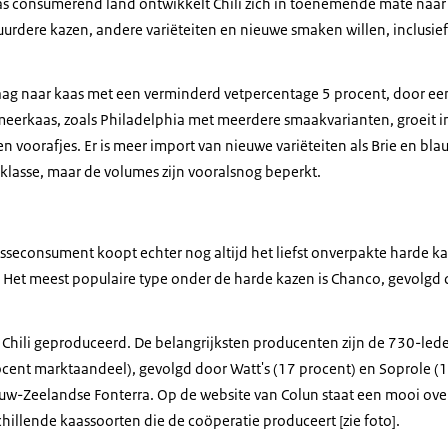
aas consumerend land ontwikkelt Chili zich in toenemende mate naa
rdere kazen, andere variëteiten en nieuwe smaken willen, inclusi
vraag naar kaas met een verminderd vetpercentage 5 procent, door ee
erkaas, zoals Philadelphia met meerdere smaakvarianten, groeit in
en voorafjes. Er is meer import van nieuwe variëteiten als Brie en bl
nklasse, maar de volumes zijn vooralsnog beperkt.
seconsument koopt echter nog altijd het liefst onverpakte harde ka
. Het meest populaire type onder de harde kazen is Chanco, gevolg
 Chili geproduceerd. De belangrijksten producenten zijn de 730-led
ocent marktaandeel), gevolgd door Watt's (17 procent) en Soprole (1
uw-Zeelandse Fonterra. Op de website van Colun staat een mooi over
hillende kaassoorten die de coöperatie produceert [zie foto].