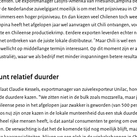
enten. De exportmanager Latijns-Amerika van FrieslandCampina b
r de Nederlandse zuivelgigant moeilijk is om met het prijsniveau in C
immers een hoger prijsniveau. En dan kiezen veel Chilenen toch we
mpina heeft het afgelopen jaar wel aanvragen uit Chili ontvangen, vo
 en Chileense productiekrimp. Eerdere exporten leverden echter ni
et ontbreken van de juiste lokale distributeur. "Maar Chili is wel ee
 wellicht op middellange termijn interessant. Op dit moment zijn er 
ustralië), waar we als bedrijf met minder inspanningen betere result
t relatief duurder
 laat Claudie Kessels, exportmanager van zuivelexporteur Unilac, ho
de duurdere kazen. “We zitten niet in de bulk zoals mozzarella, maar j
ileense peso in het afgelopen jaar zwakker is geworden (van 500 pes
sos nu) zijn onze kazen in de lokale munteenheid dus een stuk duur
heel rijke mensen heeft, is dat aantal consumenten te gering om ove
n. De verwachting is dat het de komende tijd nog moeilijk blijft, m
e kaasspecialiteiten, blijven we een plek in de winkelschappen in C