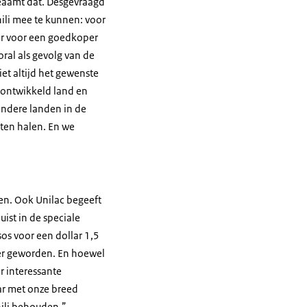
eaamt dat. Desgevraagd
hili mee te kunnen: voor
er voor een goedkoper
oral als gevolg van de
et altijd het gewenste
n ontwikkeld land en
andere landen in de
aten halen. En we
ren. Ook Unilac begeeft
uist in de speciale
os voor een dollar 1,5
der geworden. En hoewel
r interessante
aar met onze breed
hili behouden.”