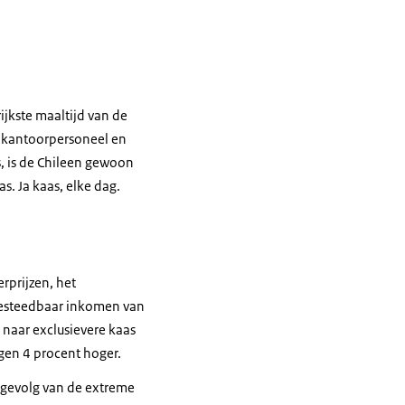
ijkste maaltijd van de
en kantoorpersoneel en
, is de Chileen gewoon
s. Ja kaas, elke dag.
rprijzen, het
 besteedbaar inkomen van
 naar exclusievere kaas
agen 4 procent hoger.
n gevolg van de extreme