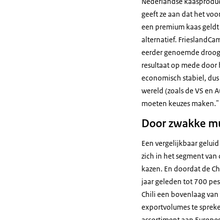
Nederlandse kaasproduc
geeft ze aan dat het voo
een premium kaas geldt 
alternatief. FrieslandCa
eerder genoemde droogte
resultaat op mede door h
economisch stabiel, dus
wereld (zoals de VS en A
moeten keuzes maken."
Door zwakke mun
Een vergelijkbaar geluid
zich in het segment van 
kazen. En doordat de Ch
jaar geleden tot 700 pe
Chili een bovenlaag van 
exportvolumes te spreke
assortiment aan Europes