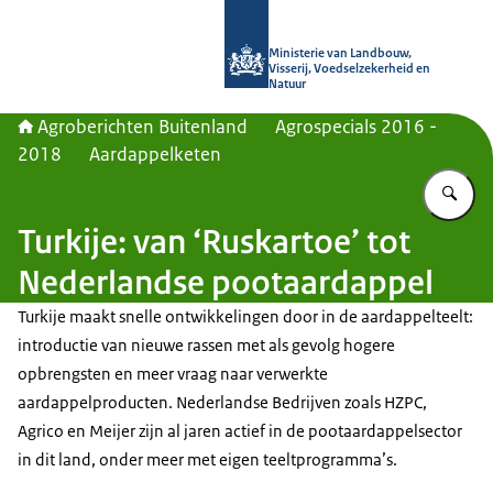
Naar de homepage van Agroberichte
Ministerie van Landbouw,
Visserij, Voedselzekerheid en
Natuur
Agroberichten Buitenland
Agrospecials 2016 -
2018
Aardappelketen
Vu
Turkije: van ‘Ruskartoe’ tot
Nederlandse pootaardappel
Turkije maakt snelle ontwikkelingen door in de aardappelteelt:
introductie van nieuwe rassen met als gevolg hogere
opbrengsten en meer vraag naar verwerkte
aardappelproducten. Nederlandse Bedrijven zoals HZPC,
Agrico en Meijer zijn al jaren actief in de pootaardappelsector
in dit land, onder meer met eigen teeltprogramma’s.