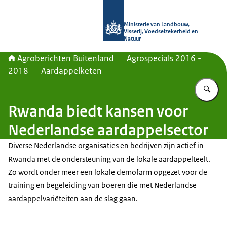
Naar de homepage van Agroberichte
Ministerie van Landbouw,
Visserij, Voedselzekerheid en
Natuur
Agroberichten Buitenland
Agrospecials 2016 -
2018
Aardappelketen
Vu
Rwanda biedt kansen voor
Nederlandse aardappelsector
Diverse Nederlandse organisaties en bedrijven zijn actief in
Rwanda met de ondersteuning van de lokale aardappelteelt.
Zo wordt onder meer een lokale demofarm opgezet voor de
training en begeleiding van boeren die met Nederlandse
aardappelvariëteiten aan de slag gaan.