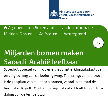
Naar de homepage van Agroberichte
Ministerie van Landbouw,
Visserij, Voedselzekerheid en
Natuur
Agroberichten Buitenland
Landeninformatie
Midden-Oosten
Golfstaten
Achtergrond
Vu
Miljarden bomen maken
Saoedi-Arabië leefbaar
Saoedi-Arabië zet vol in op energietransitie, klimaatadaptatie
en vergroening van de leefomgeving. Toonaangevend project
is de aanplant van miljoenen bomen, vooral in en rond de
hoofdstad Riyadh. Onderzoek wijst uit dat dit leidt tot een forse
daling van de temperatuur.