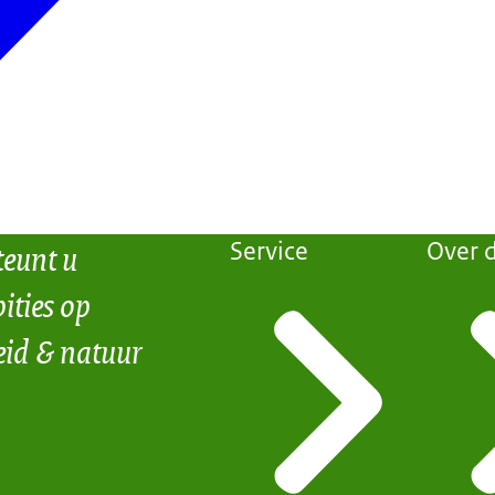
teunt u
Service
Over d
ities op
eid & natuur