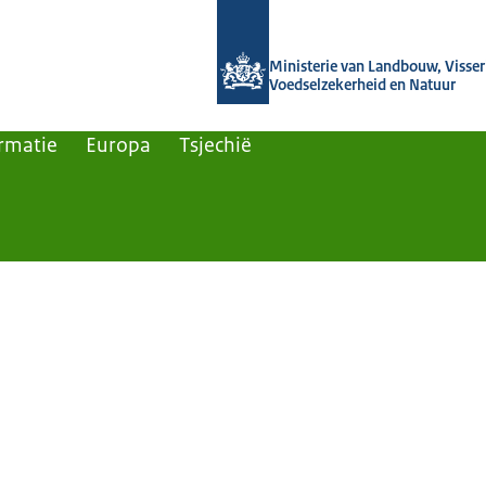
Naar de homepage van Agroberichten
Ministerie van Landbouw, Visseri
Voedselzekerheid en Natuur
rmatie
Europa
Tsjechië