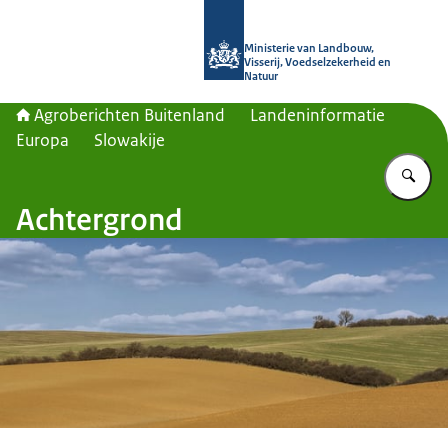
Naar de homepage van Agroberichte
Ministerie van Landbouw,
Visserij, Voedselzekerheid en
Natuur
Agroberichten Buitenland
Landeninformatie
Europa
Slowakije
Vu
Achtergrond